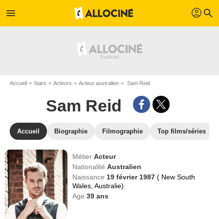
profil
menu
search
Accueil
Stars
Acteurs
Acteur australien
Sam Reid
Sam Reid
Accueil
Biographie
Filmographie
Top films/séries
Métier
Acteur
Nationalité
Australien
Naissance
19 février 1987
( New South
Wales, Australie)
Age
39
ans