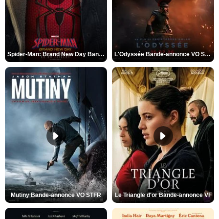
Spider-Man: Brand New Day Bande-annonce VO STFR
L'Odyssée Bande-annonce VO STFR
Mutiny Bande-annonce VO STFR
Le Triangle d'or Bande-annonce VF