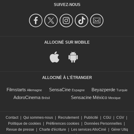
SUIVEZ-NOUS
ALLOCINÉ SUR MOBILE
ALLOCINÉ À L'ÉTRANGER
Filmstarts
SensaCine
Beyazperde
Allemagne
Espagne
Turquie
AdoroCinema
Sensacine México
Brésil
Mexique
Contact
|
Qui sommes-nous
|
Recrutement
|
Publicité
|
CGU
|
CGV
|
Politique de cookies
|
Préférences cookies
|
Données Personnelles
|
Revue de presse
|
Charte d'écriture
|
Les services AlloCiné
|
Gérer Utiq