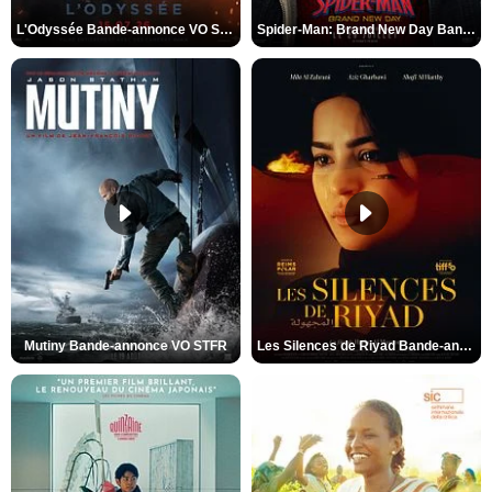
L'Odyssée Bande-annonce VO STFR
Spider-Man: Brand New Day Bande-annonce VO STFR
Mutiny Bande-annonce VO STFR
Les Silences de Riyad Bande-annonce VO STFR