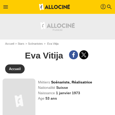
profil
menu
search
Accueil
Stars
Scénaristes
Eva Vitija
Eva Vitija
Accueil
Métiers
Scénariste,
Réalisatrice
Nationalité
Suisse
Naissance
1 janvier 1973
Age
53
ans