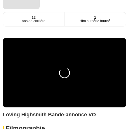
12
1
ans de carrière
film ou série tourné
Loving Highsmith Bande-annonce VO
Filmographie