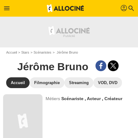
profil
menu
search
Accueil
Stars
Scénaristes
Jérôme Bruno
Jérôme Bruno
Accueil
Filmographie
Streaming
VOD, DVD
Métiers
Scénariste
,
Acteur
,
Créateur