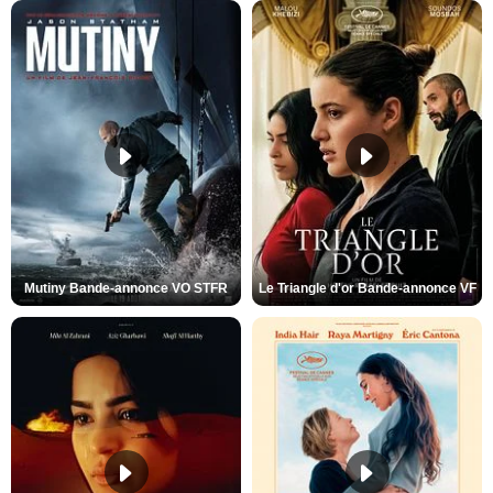
Mutiny Bande-annonce VO STFR
Le Triangle d'or Bande-annonce VF