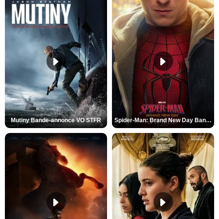
Mutiny Bande-annonce VO STFR
Spider-Man: Brand New Day Bande-annonce VO STFR