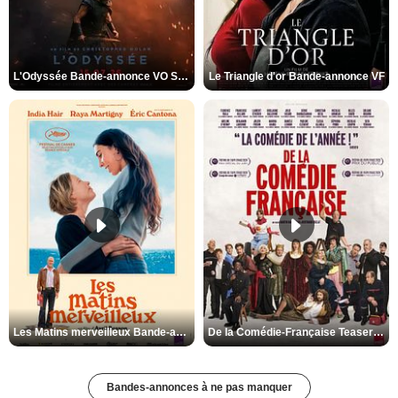
L'Odyssée Bande-annonce VO STFR
Le Triangle d'or Bande-annonce VF
Les Matins merveilleux Bande-annonce VF
De la Comédie-Française Teaser VF
Bandes-annonces à ne pas manquer