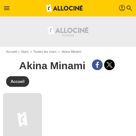
profil
menu
search
Accueil
Stars
Toutes les stars
Akina Minami
Akina Minami
Accueil