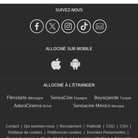
SUIVEZ-NOUS
ALLOCINÉ SUR MOBILE
ALLOCINÉ À L'ÉTRANGER
Filmstarts
SensaCine
Beyazperde
Allemagne
Espagne
Turquie
AdoroCinema
Sensacine México
Brésil
Mexique
Contact
|
Qui sommes-nous
|
Recrutement
|
Publicité
|
CGU
|
CGV
|
Politique de cookies
|
Préférences cookies
|
Données Personnelles
|