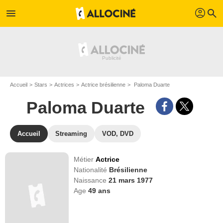
profil
menu
search
Accueil
Stars
Actrices
Actrice brésilienne
Paloma Duarte
Paloma Duarte
Accueil
Streaming
VOD, DVD
Métier
Actrice
Nationalité
Brésilienne
Naissance
21 mars 1977
Age
49
ans