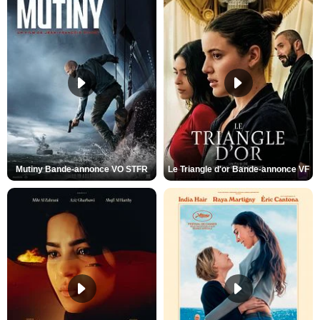
Mutiny Bande-annonce VO STFR
Le Triangle d'or Bande-annonce VF