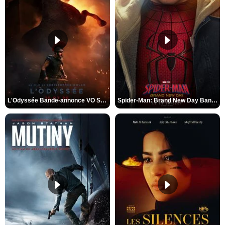
L'Odyssée Bande-annonce VO STFR
Spider-Man: Brand New Day Bande-annonce VO STFR