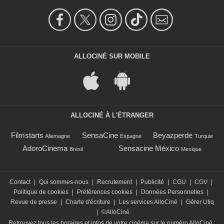
ALLOCINÉ SUR MOBILE
ALLOCINÉ À L'ÉTRANGER
Filmstarts
SensaCine
Beyazperde
Allemagne
Espagne
Turquie
AdoroCinema
Sensacine México
Brésil
Mexique
Contact
|
Qui sommes-nous
|
Recrutement
|
Publicité
|
CGU
|
CGV
|
Politique de cookies
|
Préférences cookies
|
Données Personnelles
|
Revue de presse
|
Charte d'écriture
|
Les services AlloCiné
|
Gérer Utiq
|
©AlloCiné
Retrouvez tous les horaires et infos de votre cinéma sur le numéro AlloCiné :