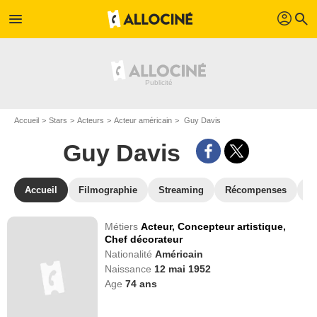
profil
menu
search
Accueil
Stars
Acteurs
Acteur américain
Guy Davis
Guy Davis
Accueil
Filmographie
Streaming
Récompenses
V
Métiers
Acteur,
Concepteur artistique,
Chef décorateur
Nationalité
Américain
Naissance
12 mai 1952
Age
74
ans