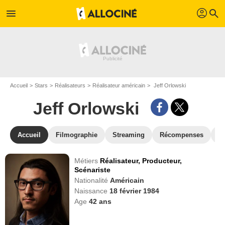
profil
menu
search
Accueil
Stars
Réalisateurs
Réalisateur américain
Jeff Orlowski
Jeff Orlowski
Accueil
Filmographie
Streaming
Récompenses
V
Métiers
Réalisateur,
Producteur,
Scénariste
Nationalité
Américain
Naissance
18 février 1984
Age
42
ans