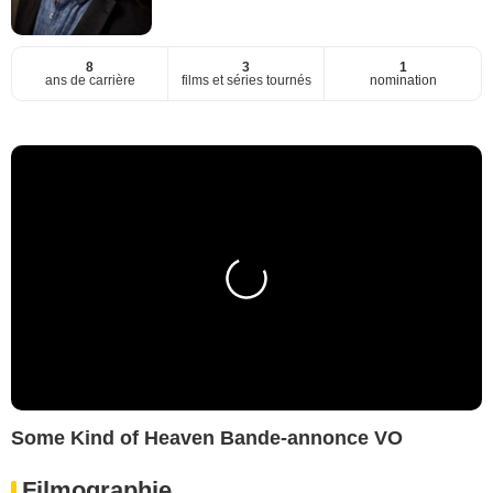
8
3
1
ans de carrière
films et séries tournés
nomination
Some Kind of Heaven Bande-annonce VO
Filmographie