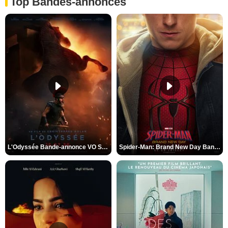
Top Bandes-annonces
L'Odyssée Bande-annonce VO STFR
Spider-Man: Brand New Day Bande-annonce VO STFR