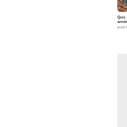
Quiz 
année
jeudi 