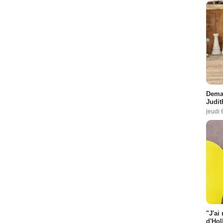
Demai
Judit
jeudi 
"J'ai
d'Hol