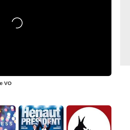
ce VO