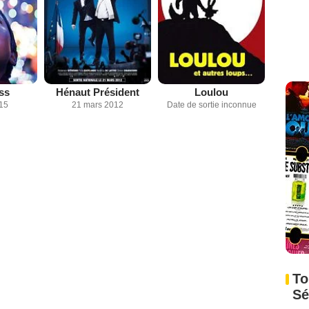
ss
Hénaut Président
Loulou
015
21 mars 2012
Date de sortie inconnue
To
Sé