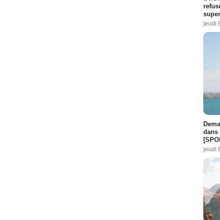
refus
super
jeudi 
Demai
dans 
[SPO
jeudi 