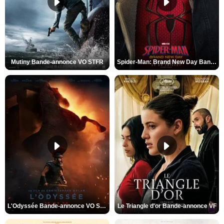
Mutiny Bande-annonce VO STFR
Spider-Man: Brand New Day Bande-annonce VO STFR
L'Odyssée Bande-annonce VO STFR
Le Triangle d'or Bande-annonce VF