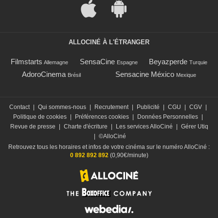
ALLOCINÉ À L'ÉTRANGER
Filmstarts
SensaCine
Beyazperde
Allemagne
Espagne
Turquie
AdoroCinema
Sensacine México
Brésil
Mexique
Contact
|
Qui sommes-nous
|
Recrutement
|
Publicité
|
CGU
|
CGV
|
Politique de cookies
|
Préférences cookies
|
Données Personnelles
|
Revue de presse
|
Charte d'écriture
|
Les services AlloCiné
|
Gérer Utiq
|
©AlloCiné
Retrouvez tous les horaires et infos de votre cinéma sur le numéro AlloCiné :
0 892 892 892
(0,90€/minute)