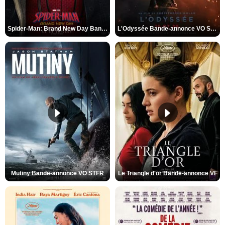
Spider-Man: Brand New Day Bande-annonce VO STFR
L'Odyssée Bande-annonce VO STFR
Mutiny Bande-annonce VO STFR
Le Triangle d'or Bande-annonce VF