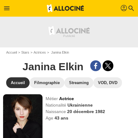
profil
menu
search
Accueil
Stars
Actrices
Janina Elkin
Janina Elkin
Accueil
Filmographie
Streaming
VOD, DVD
Métier
Actrice
Nationalité
Ukrainienne
Naissance
20 décembre 1982
Age
43
ans