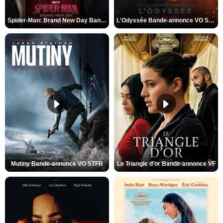
Spider-Man: Brand New Day Bande-annonce VO STFR
L'Odyssée Bande-annonce VO STFR
Mutiny Bande-annonce VO STFR
Le Triangle d'or Bande-annonce VF