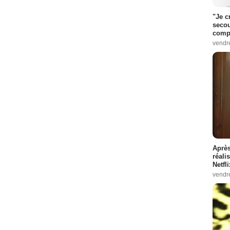
"Je c
secou
compo
vendr
Après
réali
Netfl
vendr