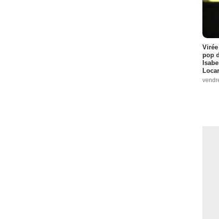
Virée
pop d
Isabe
Loca
vendr