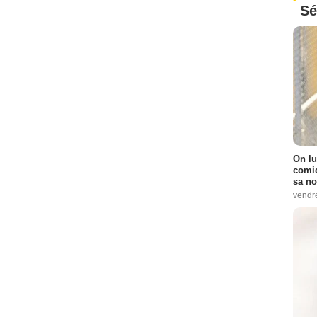
Sé
On lu
comiq
sa no
vendr