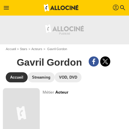
profil
menu
search
Accueil
Stars
Acteurs
Gavril Gordon
Gavril Gordon
Accueil
Streaming
VOD, DVD
Métier
Acteur