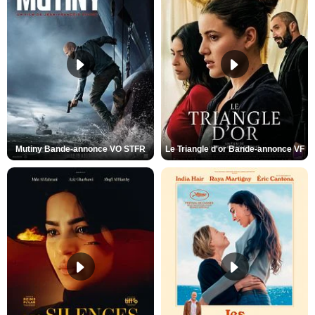
Mutiny Bande-annonce VO STFR
Le Triangle d'or Bande-annonce VF