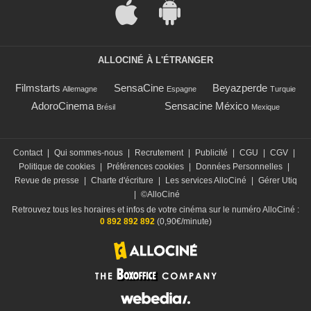
ALLOCINÉ À L'ÉTRANGER
Filmstarts
SensaCine
Beyazperde
Allemagne
Espagne
Turquie
AdoroCinema
Sensacine México
Brésil
Mexique
Contact
|
Qui sommes-nous
|
Recrutement
|
Publicité
|
CGU
|
CGV
|
Politique de cookies
|
Préférences cookies
|
Données Personnelles
|
Revue de presse
|
Charte d'écriture
|
Les services AlloCiné
|
Gérer Utiq
|
©AlloCiné
Retrouvez tous les horaires et infos de votre cinéma sur le numéro AlloCiné :
0 892 892 892
(0,90€/minute)