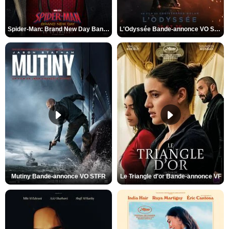
Spider-Man: Brand New Day Bande-annonce VO STFR
L'Odyssée Bande-annonce VO STFR
Mutiny Bande-annonce VO STFR
Le Triangle d'or Bande-annonce VF