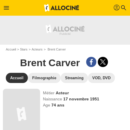
profil
menu
search
Accueil
Stars
Acteurs
Brent Carver
Brent Carver
Accueil
Filmographie
Streaming
VOD, DVD
Métier
Acteur
Naissance
17 novembre 1951
Age
74
ans