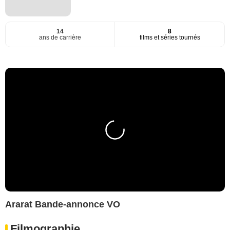
14
8
ans de carrière
films et séries tournés
Ararat Bande-annonce VO
Filmographie