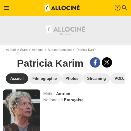
profil
menu
search
Accueil
Stars
Actrices
Actrice française
Patricia Karim
Patricia Karim
Accueil
Filmographie
Photos
Streaming
VOD, DV
Métier
Actrice
Nationalité
Française