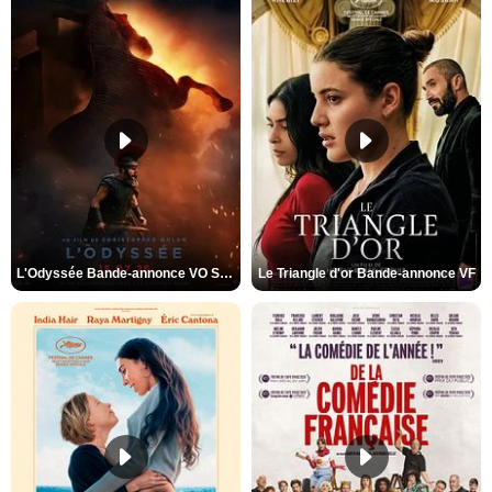
L'Odyssée Bande-annonce VO STFR
Le Triangle d'or Bande-annonce VF