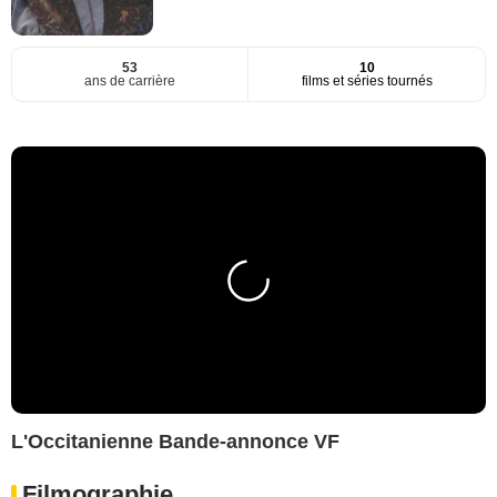
53
10
ans de carrière
films et séries tournés
L'Occitanienne Bande-annonce VF
Filmographie