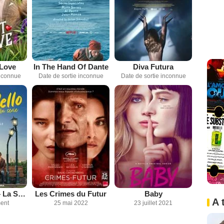
 Love
In The Hand Of Dante
Diva Futura
inconnue
Date de sortie inconnue
Date de sortie inconnue
Sul Più Bello – La Serie
Les Crimes du Futur
Baby
A 
ent
25 mai 2022
23 juillet 2021