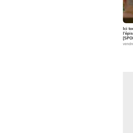
Ici t
l'épi
[SPO
vendr