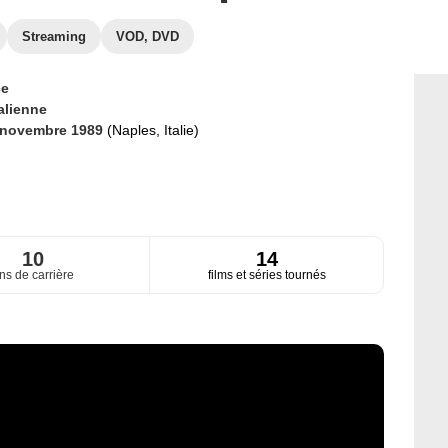
Streaming
VOD, DVD
ce
talienne
 novembre 1989
(Naples, Italie)
10
14
ns de carrière
films et séries tournés