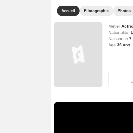
Accueil
Filmographie
Photos
Métier
Actri
Nationalité
I
Naissance
7
Age
36
ans
a