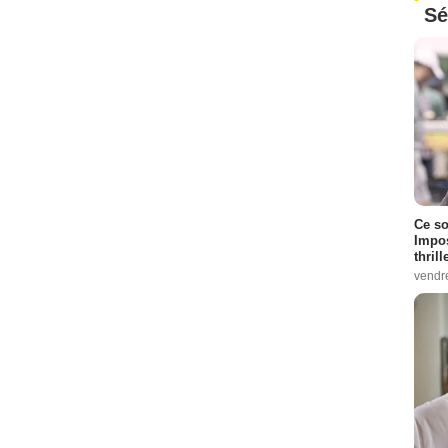
Sé
Ce so
Impos
thrill
vendr