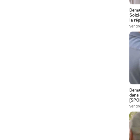
Demai
Soizi
la ré
vendr
Demai
dans 
[SPO
vendr