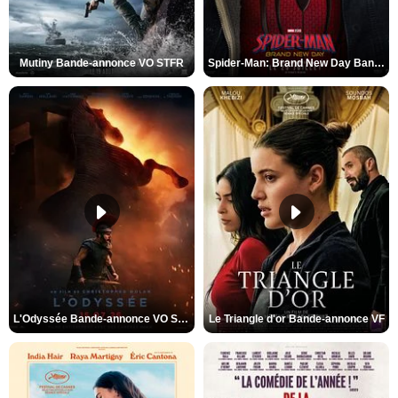
Mutiny Bande-annonce VO STFR
Spider-Man: Brand New Day Bande-annonce VO STFR
L'Odyssée Bande-annonce VO STFR
Le Triangle d'or Bande-annonce VF