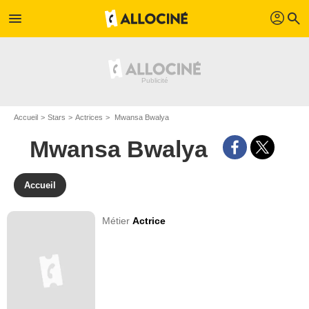
profil
menu
search
Accueil
Stars
Actrices
Mwansa Bwalya
Mwansa Bwalya
Accueil
Métier
Actrice