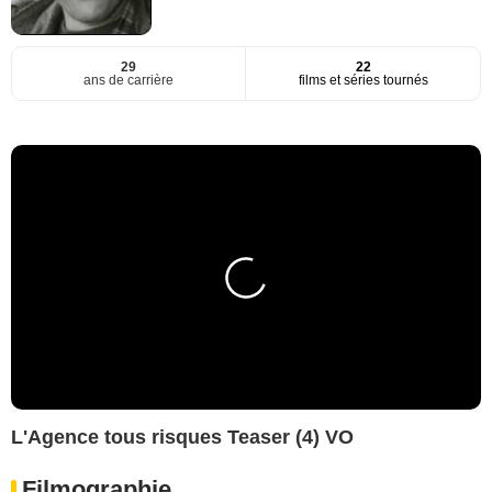
29
22
ans de carrière
films et séries tournés
L'Agence tous risques Teaser (4) VO
Filmographie