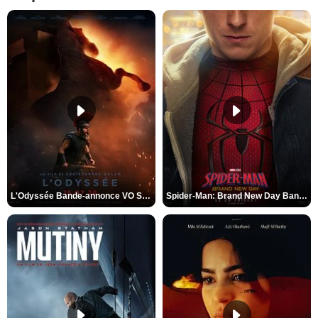
L'Odyssée Bande-annonce VO STFR
Spider-Man: Brand New Day Bande-annonce VO STFR