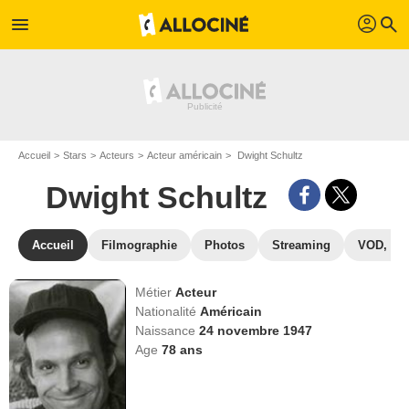
profil
menu
search
Accueil
Stars
Acteurs
Acteur américain
Dwight Schultz
Dwight Schultz
Accueil
Filmographie
Photos
Streaming
VOD, DV
Métier
Acteur
Nationalité
Américain
Naissance
24 novembre 1947
Age
78
ans