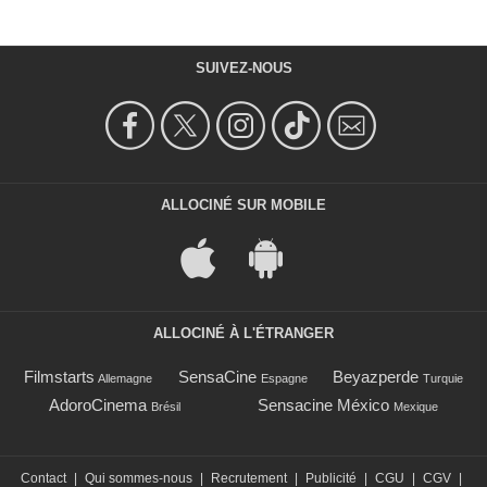
SUIVEZ-NOUS
ALLOCINÉ SUR MOBILE
ALLOCINÉ À L'ÉTRANGER
Filmstarts
SensaCine
Beyazperde
Allemagne
Espagne
Turquie
AdoroCinema
Sensacine México
Brésil
Mexique
Contact
|
Qui sommes-nous
|
Recrutement
|
Publicité
|
CGU
|
CGV
|