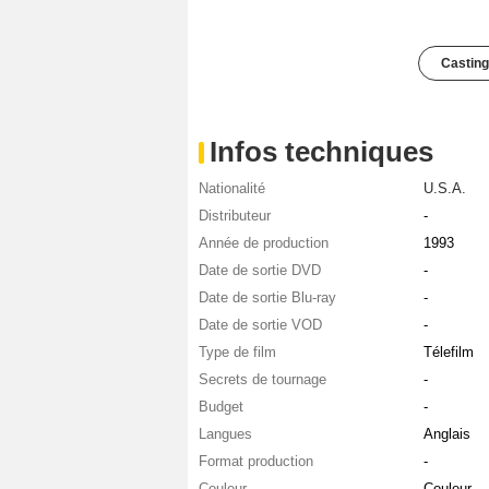
Casting
Infos techniques
Nationalité
U.S.A.
Distributeur
-
Année de production
1993
Date de sortie DVD
-
Date de sortie Blu-ray
-
Date de sortie VOD
-
Type de film
Télefilm
Secrets de tournage
-
Budget
-
Langues
Anglais
Format production
-
Couleur
Couleur