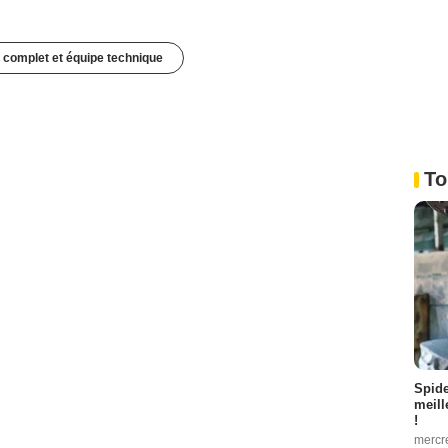
 complet et équipe technique
To
Spid
meill
!
mercr