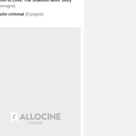
ctim of Love: The Shannon Mohr Story
lemagne)
sión criminal
(Espagne)