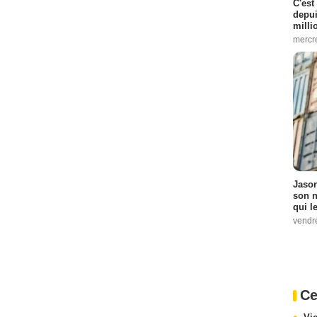
C'est
depui
milli
mercr
Jason
son n
qui le
vendre
Ce