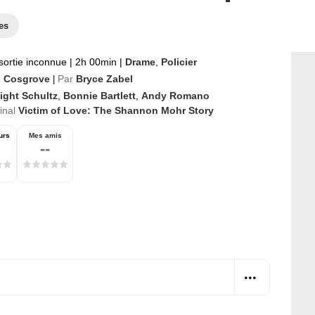
es
sortie inconnue
|
2h 00min
|
Drame
,
Policier
 Cosgrove
Par
Bryce Zabel
|
ight Schultz
,
Bonnie Bartlett
,
Andy Romano
ginal
Victim of Love: The Shannon Mohr Story
urs
Mes amis
--