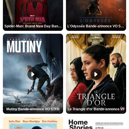
Spider-Man: Brand New Day Bande-annonce VO STFR
L'Odyssée Bande-annonce VO STFR
Mutiny Bande-annonce VO STFR
Le Triangle d'or Bande-annonce VF