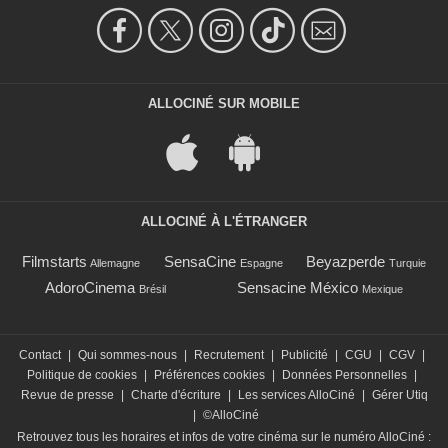
ALLOCINÉ SUR MOBILE
ALLOCINÉ À L'ÉTRANGER
Filmstarts
SensaCine
Beyazperde
Allemagne
Espagne
Turquie
AdoroCinema
Sensacine México
Brésil
Mexique
Contact
|
Qui sommes-nous
|
Recrutement
|
Publicité
|
CGU
|
CGV
|
Politique de cookies
|
Préférences cookies
|
Données Personnelles
|
Revue de presse
|
Charte d'écriture
|
Les services AlloCiné
|
Gérer Utiq
|
©AlloCiné
Retrouvez tous les horaires et infos de votre cinéma sur le numéro AlloCiné :