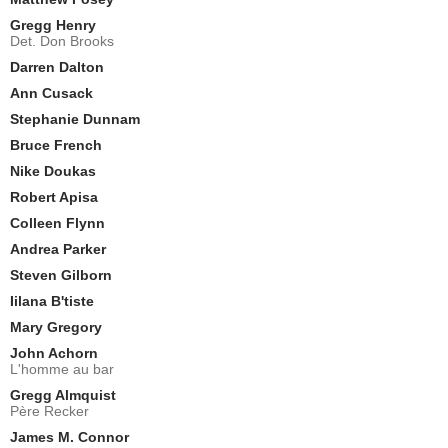
Gregg Henry
Det. Don Brooks
Darren Dalton
Ann Cusack
Stephanie Dunnam
Bruce French
Nike Doukas
Robert Apisa
Colleen Flynn
Andrea Parker
Steven Gilborn
Iilana B'tiste
Mary Gregory
John Achorn
L'homme au bar
Gregg Almquist
Père Recker
James M. Connor