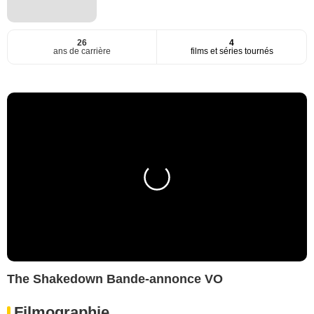
26
4
ans de carrière
films et séries tournés
The Shakedown Bande-annonce VO
Filmographie