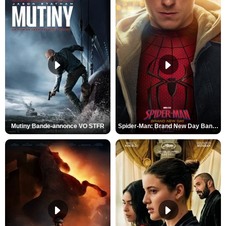
Mutiny Bande-annonce VO STFR
Spider-Man: Brand New Day Bande-annonce VO STFR