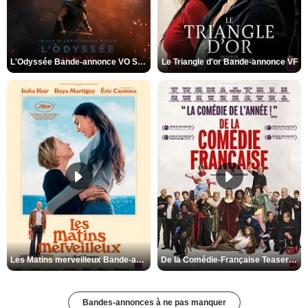
L'Odyssée Bande-annonce VO STFR
Le Triangle d'or Bande-annonce VF
Les Matins merveilleux Bande-annonce VF
De la Comédie-Française Teaser VF
Bandes-annonces à ne pas manquer