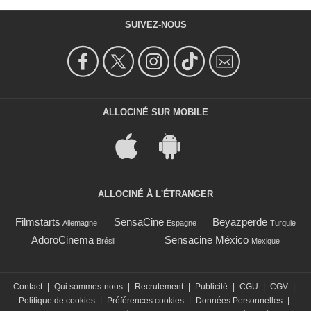
SUIVEZ-NOUS
ALLOCINÉ SUR MOBILE
ALLOCINÉ À L'ÉTRANGER
Filmstarts
SensaCine
Beyazperde
Allemagne
Espagne
Turquie
AdoroCinema
Sensacine México
Brésil
Mexique
Contact
|
Qui sommes-nous
|
Recrutement
|
Publicité
|
CGU
|
CGV
|
Politique de cookies
|
Préférences cookies
|
Données Personnelles
|