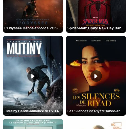
L'Odyssée Bande-annonce VO STFR
Spider-Man: Brand New Day Bande-annonce VO STFR
Mutiny Bande-annonce VO STFR
Les Silences de Riyad Bande-annonce VO STFR