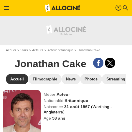
profil
menu
search
Accueil
Stars
Acteurs
Acteur britannique
Jonathan Cake
Jonathan Cake
Accueil
Filmographie
News
Photos
Streaming
Métier
Acteur
Nationalité
Britannique
Naissance
31 août 1967
(Worthing -
Angleterre)
Age
58
ans