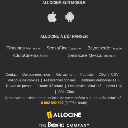
ALLOCINÉ SUR MOBILE
ALLOCINÉ À L'ÉTRANGER
Filmstarts
SensaCine
Beyazperde
Allemagne
Espagne
Turquie
AdoroCinema
Sensacine México
Brésil
Mexique
Contact
|
Qui sommes-nous
|
Recrutement
|
Publicité
|
CGU
|
CGV
|
Politique de cookies
|
Préférences cookies
|
Données Personnelles
|
Revue de presse
|
Charte d'écriture
|
Les services AlloCiné
|
Gérer Utiq
|
©AlloCiné
Retrouvez tous les horaires et infos de votre cinéma sur le numéro AlloCiné :
0 892 892 892
(0,90€/minute)