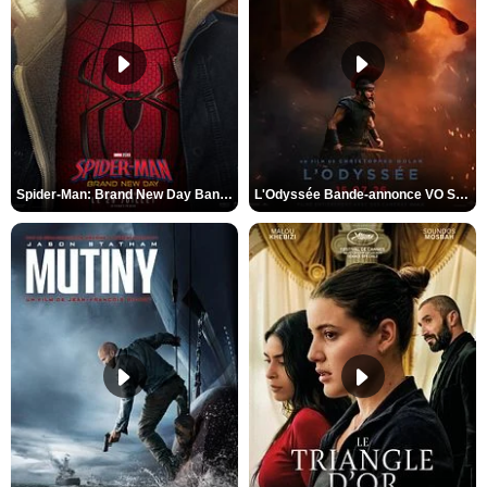
Spider-Man: Brand New Day Bande-annonce VO STFR
L'Odyssée Bande-annonce VO STFR