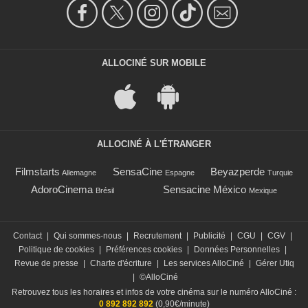
ALLOCINÉ SUR MOBILE
ALLOCINÉ À L'ÉTRANGER
Filmstarts
SensaCine
Beyazperde
Allemagne
Espagne
Turquie
AdoroCinema
Sensacine México
Brésil
Mexique
Contact
|
Qui sommes-nous
|
Recrutement
|
Publicité
|
CGU
|
CGV
|
Politique de cookies
|
Préférences cookies
|
Données Personnelles
|
Revue de presse
|
Charte d'écriture
|
Les services AlloCiné
|
Gérer Utiq
|
©AlloCiné
Retrouvez tous les horaires et infos de votre cinéma sur le numéro AlloCiné :
0 892 892 892
(0,90€/minute)