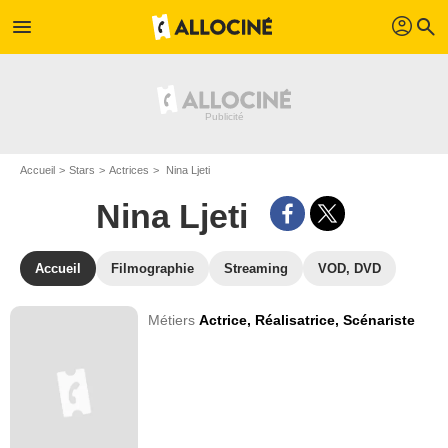
profil
menu
search
Accueil
Stars
Actrices
Nina Ljeti
Nina Ljeti
Accueil
Filmographie
Streaming
VOD, DVD
Métiers
Actrice,
Réalisatrice,
Scénariste