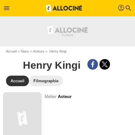
profil
menu
search
Accueil
Stars
Acteurs
Henry Kingi
Henry Kingi
Accueil
Filmographie
Métier
Acteur