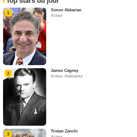
Top stars du jour
Simon Abkarian
1
Acteur
James Cagney
2
Acteur, réalisateur
Tristan Zanchi
3
Acteur