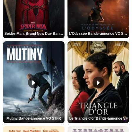
Spider-Man: Brand New Day Bande-annonce VO STFR
L'Odyssée Bande-annonce VO STFR
Mutiny Bande-annonce VO STFR
Le Triangle d'or Bande-annonce VF