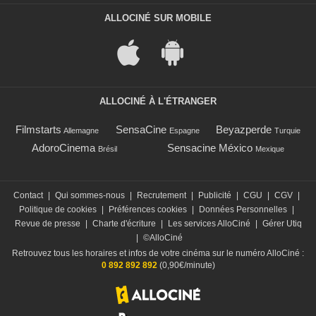
ALLOCINÉ SUR MOBILE
ALLOCINÉ À L'ÉTRANGER
Filmstarts
SensaCine
Beyazperde
Allemagne
Espagne
Turquie
AdoroCinema
Sensacine México
Brésil
Mexique
Contact
|
Qui sommes-nous
|
Recrutement
|
Publicité
|
CGU
|
CGV
|
Politique de cookies
|
Préférences cookies
|
Données Personnelles
|
Revue de presse
|
Charte d'écriture
|
Les services AlloCiné
|
Gérer Utiq
|
©AlloCiné
Retrouvez tous les horaires et infos de votre cinéma sur le numéro AlloCiné :
0 892 892 892
(0,90€/minute)