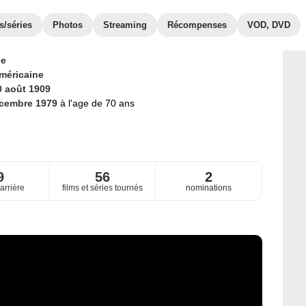
s/séries
Photos
Streaming
Récompenses
VOD, DVD
ce
méricaine
0 août 1909
écembre 1979
à l'age de 70 ans
9
56
2
arrière
films et séries tournés
nominations