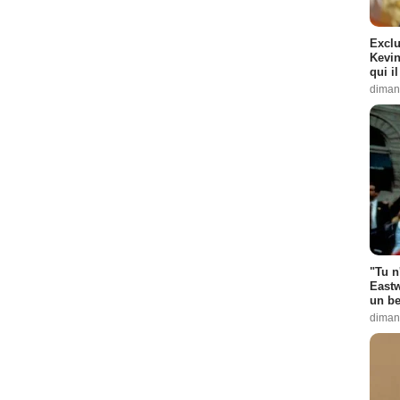
Exclu
Kevin
qui i
diman
"Tu n
Eastw
un be
diman