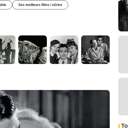
phie
Ses meilleurs films / séries
To