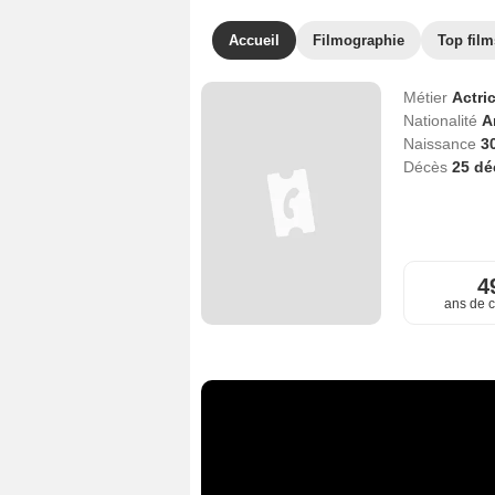
Accueil
Filmographie
Top film
Métier
Actri
Nationalité
A
Naissance
3
Décès
25 d
4
ans de c