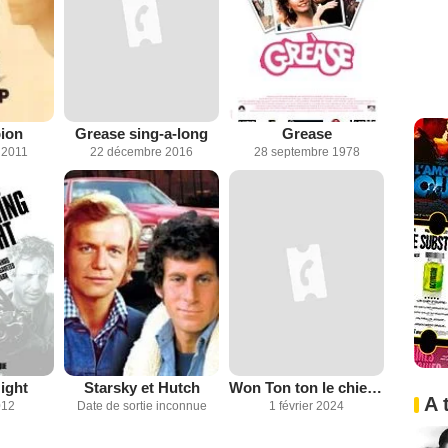
ion
Grease sing-a-long
Grease
 2011
22 décembre 2016
28 septembre 1978
ight
Starsky et Hutch
Won Ton ton le chien qui sauva Hollywood
A 
012
Date de sortie inconnue
1 février 2024