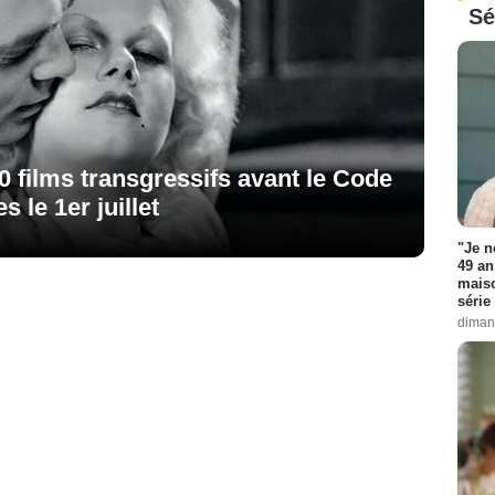
Sé
 films transgressifs avant le Code
 le 1er juillet
"Je n
49 an
maiso
série 
diman