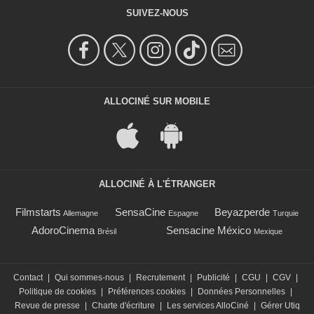
SUIVEZ-NOUS
ALLOCINÉ SUR MOBILE
ALLOCINÉ À L'ÉTRANGER
Filmstarts
SensaCine
Beyazperde
Allemagne
Espagne
Turquie
AdoroCinema
Sensacine México
Brésil
Mexique
Contact
|
Qui sommes-nous
|
Recrutement
|
Publicité
|
CGU
|
CGV
|
Politique de cookies
|
Préférences cookies
|
Données Personnelles
|
Revue de presse
|
Charte d'écriture
|
Les services AlloCiné
|
Gérer Utiq