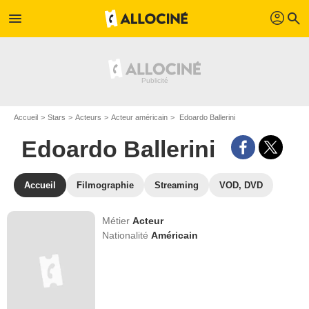
profil
menu
search
Accueil
Stars
Acteurs
Acteur américain
Edoardo Ballerini
Edoardo Ballerini
Accueil
Filmographie
Streaming
VOD, DVD
Métier
Acteur
Nationalité
Américain