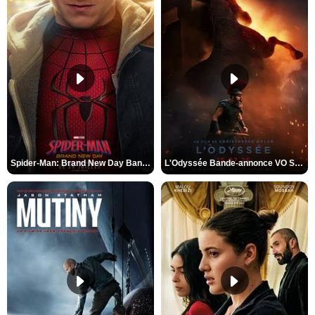
Spider-Man: Brand New Day Bande-annonce VO STFR
L'Odyssée Bande-annonce VO STFR