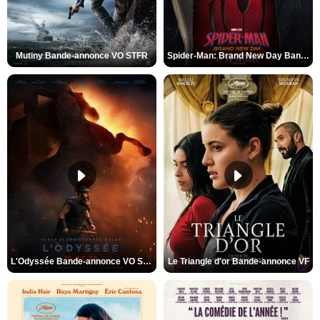
Mutiny Bande-annonce VO STFR
Spider-Man: Brand New Day Bande-annonce VO STFR
L'Odyssée Bande-annonce VO STFR
Le Triangle d'or Bande-annonce VF