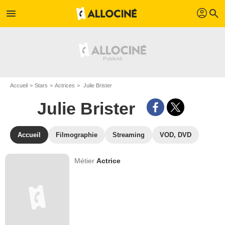
profil
menu
search
Accueil
Stars
Actrices
Julie Brister
Julie Brister
Accueil
Filmographie
Streaming
VOD, DVD
Métier
Actrice