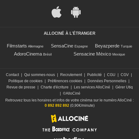
ALLOCINÉ À L'ÉTRANGER
Filmstarts
SensaCine
Beyazperde
Allemagne
Espagne
Turquie
AdoroCinema
Sensacine México
Brésil
Mexique
Contact
|
Qui sommes-nous
|
Recrutement
|
Publicité
|
CGU
|
CGV
|
Politique de cookies
|
Préférences cookies
|
Données Personnelles
|
Revue de presse
|
Charte d'écriture
|
Les services AlloCiné
|
Gérer Utiq
|
©AlloCiné
Retrouvez tous les horaires et infos de votre cinéma sur le numéro AlloCiné :
0 892 892 892
(0,90€/minute)