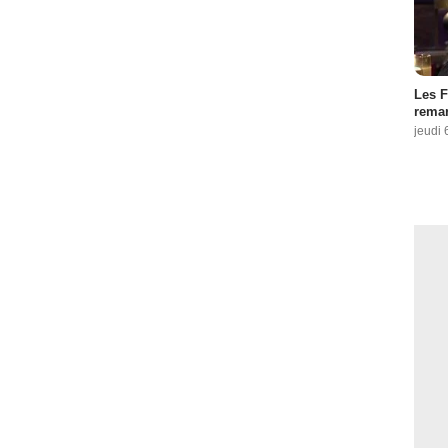
Les F
remar
jeudi 