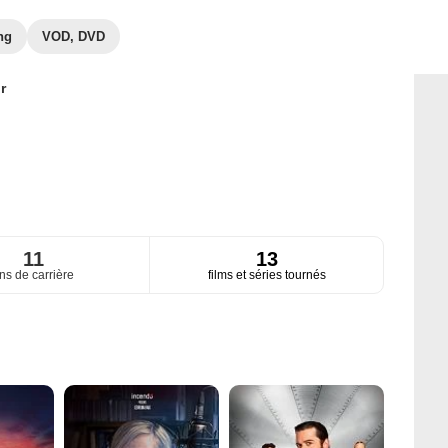
ng
VOD, DVD
r
11
13
ns de carrière
films et séries tournés