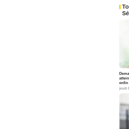
To
Sé
Demai
attei
enfin
jeudi 