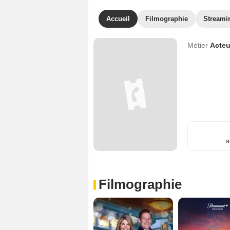
Accueil
Filmographie
Streami
Métier
Acteu
a
Filmographie