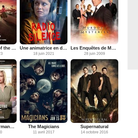
Grease: Rise of the Pink Ladies
Une animatrice en danger
Les Enquêtes de Murdoch
23
18 juin 2021
28 juin 2009
Enquêtes gourmandes : festin mortel
The Magicians
Supernatural
20
11 avril 2017
14 octobre 2016