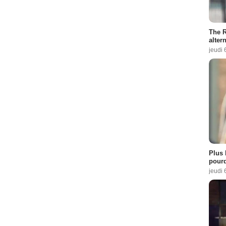
The R
altern
jeudi 
Plus 
pourq
jeudi 