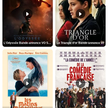
L'Odyssée Bande-annonce VO STFR
Le Triangle d'or Bande-annonce VF