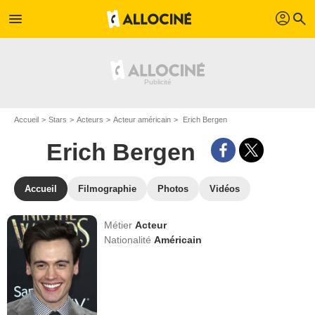
profil
menu
search
Accueil
Stars
Acteurs
Acteur américain
Erich Bergen
Erich Bergen
Accueil
Filmographie
Photos
Vidéos
Métier
Acteur
Nationalité
Américain