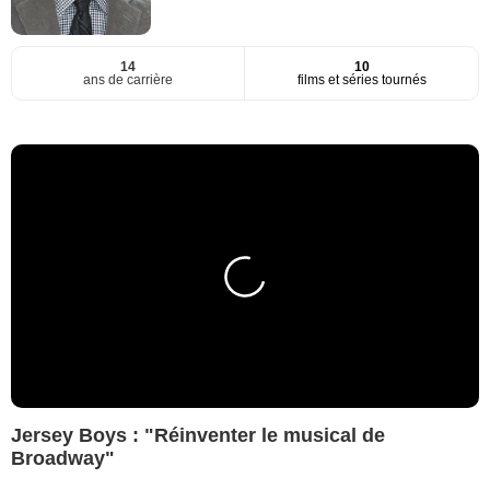
14
10
ans de carrière
films et séries tournés
Jersey Boys : "Réinventer le musical de
Broadway"