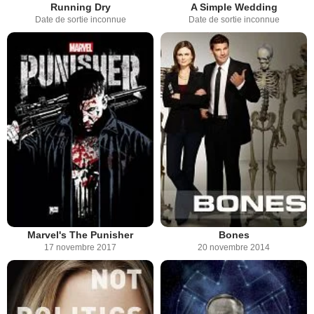
Running Dry
A Simple Wedding
Date de sortie inconnue
Date de sortie inconnue
Marvel's The Punisher
Bones
17 novembre 2017
20 novembre 2014