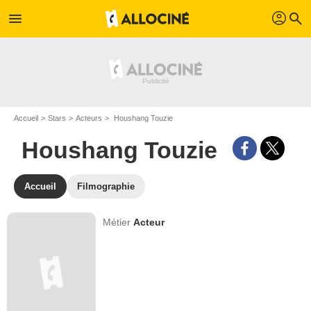
profil
menu
search
Accueil
Stars
Acteurs
Houshang Touzie
Houshang Touzie
Accueil
Filmographie
Métier
Acteur