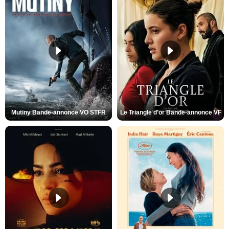
Mutiny Bande-annonce VO STFR
Le Triangle d'or Bande-annonce VF