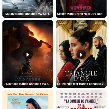
Mutiny Bande-annonce VO STFR
Spider-Man: Brand New Day Bande-annonce VO STFR
L'Odyssée Bande-annonce VO STFR
Le Triangle d'or Bande-annonce VF