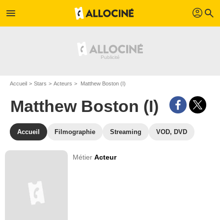
profil
menu
search
Accueil
Stars
Acteurs
Matthew Boston (I)
Matthew Boston (I)
Accueil
Filmographie
Streaming
VOD, DVD
Métier
Acteur