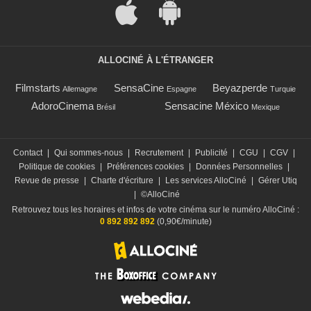
ALLOCINÉ À L'ÉTRANGER
Filmstarts
SensaCine
Beyazperde
Allemagne
Espagne
Turquie
AdoroCinema
Sensacine México
Brésil
Mexique
Contact
|
Qui sommes-nous
|
Recrutement
|
Publicité
|
CGU
|
CGV
|
Politique de cookies
|
Préférences cookies
|
Données Personnelles
|
Revue de presse
|
Charte d'écriture
|
Les services AlloCiné
|
Gérer Utiq
|
©AlloCiné
Retrouvez tous les horaires et infos de votre cinéma sur le numéro AlloCiné :
0 892 892 892
(0,90€/minute)