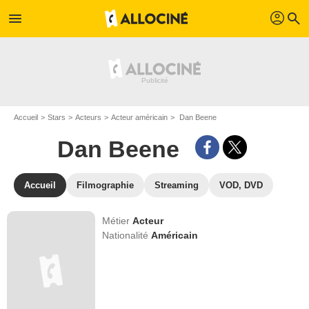
profil
menu
search
Accueil
Stars
Acteurs
Acteur américain
Dan Beene
Dan Beene
Accueil
Filmographie
Streaming
VOD, DVD
Métier
Acteur
Nationalité
Américain