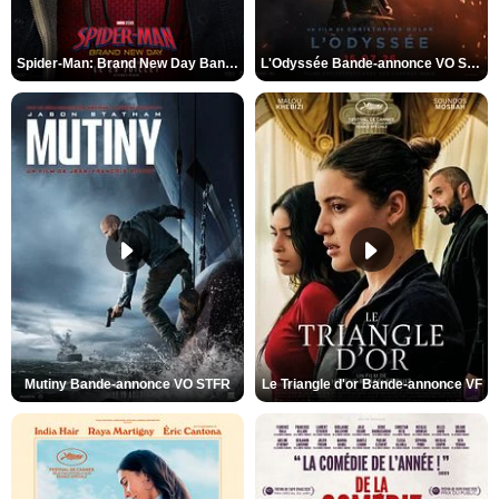
Spider-Man: Brand New Day Bande-annonce VO STFR
L'Odyssée Bande-annonce VO STFR
Mutiny Bande-annonce VO STFR
Le Triangle d'or Bande-annonce VF