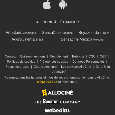
ALLOCINÉ À L'ÉTRANGER
Filmstarts
SensaCine
Beyazperde
Allemagne
Espagne
Turquie
AdoroCinema
Sensacine México
Brésil
Mexique
Contact
|
Qui sommes-nous
|
Recrutement
|
Publicité
|
CGU
|
CGV
|
Politique de cookies
|
Préférences cookies
|
Données Personnelles
|
Revue de presse
|
Charte d'écriture
|
Les services AlloCiné
|
Gérer Utiq
|
©AlloCiné
Retrouvez tous les horaires et infos de votre cinéma sur le numéro AlloCiné :
0 892 892 892
(0,90€/minute)