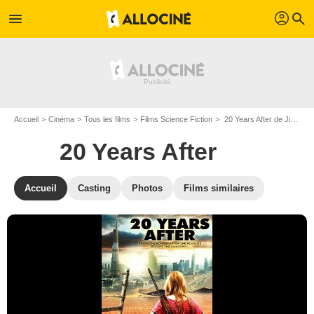
profil
menu
search
Accueil
Cinéma
Tous les films
Films Science Fiction
20 Years After de Jim Torres
20 Years After
Accueil
Casting
Photos
Films similaires