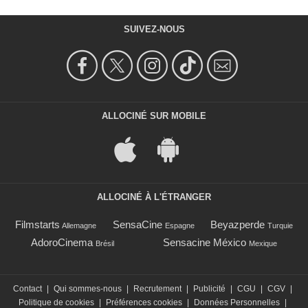
SUIVEZ-NOUS
ALLOCINÉ SUR MOBILE
ALLOCINÉ À L'ÉTRANGER
Filmstarts
SensaCine
Beyazperde
Allemagne
Espagne
Turquie
AdoroCinema
Sensacine México
Brésil
Mexique
Contact
|
Qui sommes-nous
|
Recrutement
|
Publicité
|
CGU
|
CGV
|
Politique de cookies
|
Préférences cookies
|
Données Personnelles
|