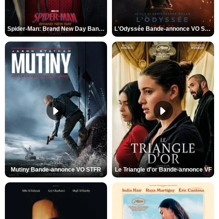
Spider-Man: Brand New Day Bande-annonce VO STFR
L'Odyssée Bande-annonce VO STFR
Mutiny Bande-annonce VO STFR
Le Triangle d'or Bande-annonce VF