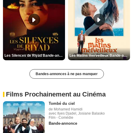
Les Silences de Riyad Bande-annonce VO STFR
Les Matins merveilleux Bande-annonce VF
Bandes-annonces à ne pas manquer
Films Prochainement au Cinéma
Tombé du ciel
de Mohamed Hamidi
avec Ilyes Djadel, Josiane Balasko
Film - Comédie
Bande-annonce