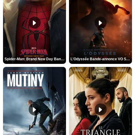
Spider-Man: Brand New Day Bande-annonce VO STFR
L'Odyssée Bande-annonce VO STFR