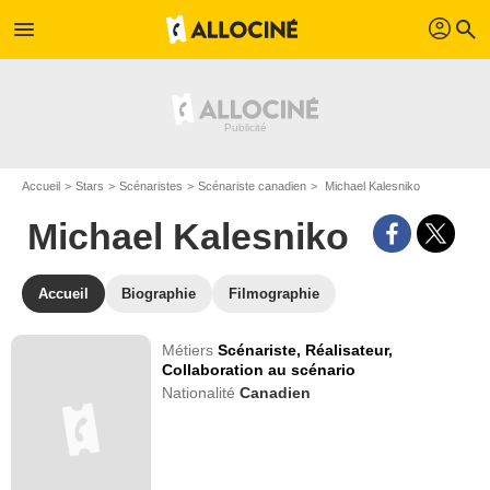
profil
menu
search
Accueil
Stars
Scénaristes
Scénariste canadien
Michael Kalesniko
Michael Kalesniko
Accueil
Biographie
Filmographie
Métiers
Scénariste,
Réalisateur,
Collaboration au scénario
Nationalité
Canadien