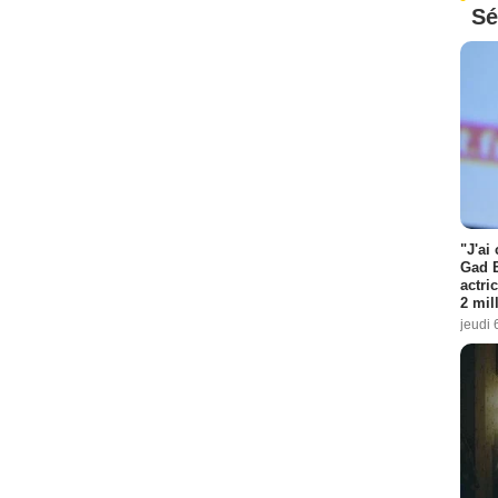
Sé
"J'ai
Gad E
actri
2 mil
jeudi 