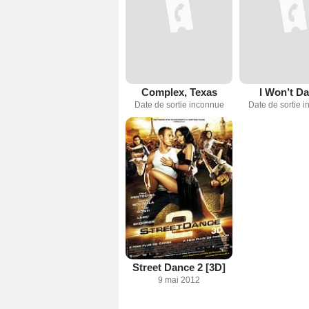
Complex, Texas
I Won’t D
Date de sortie inconnue
Date de sortie 
Street Dance 2 [3D]
9 mai 2012