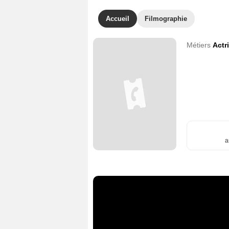
Accueil
Filmographie
Métiers
Actr
a