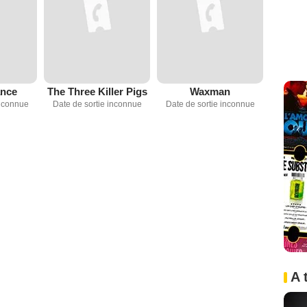
ance
The Three Killer Pigs
Waxman
inconnue
Date de sortie inconnue
Date de sortie inconnue
A 