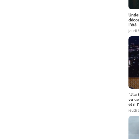
Under
décou
l’été
jeudi 
"J'ai
vu ce
et il 
jeudi 