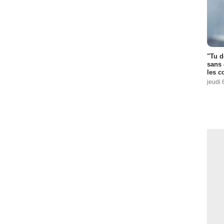
"Tu d
sans 
les c
jeudi 