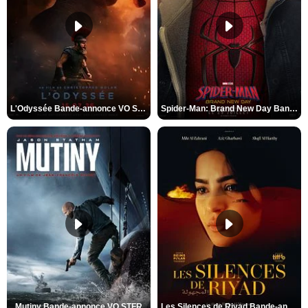
L'Odyssée Bande-annonce VO STFR
Spider-Man: Brand New Day Bande-annonce VO STFR
Mutiny Bande-annonce VO STFR
Les Silences de Riyad Bande-annonce VO STFR