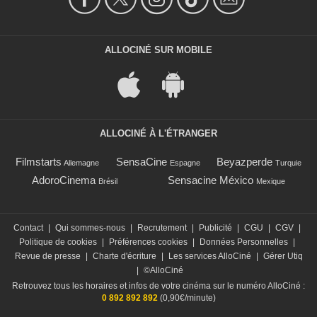
ALLOCINÉ SUR MOBILE
ALLOCINÉ À L'ÉTRANGER
Filmstarts
SensaCine
Beyazperde
Allemagne
Espagne
Turquie
AdoroCinema
Sensacine México
Brésil
Mexique
Contact
|
Qui sommes-nous
|
Recrutement
|
Publicité
|
CGU
|
CGV
|
Politique de cookies
|
Préférences cookies
|
Données Personnelles
|
Revue de presse
|
Charte d'écriture
|
Les services AlloCiné
|
Gérer Utiq
|
©AlloCiné
Retrouvez tous les horaires et infos de votre cinéma sur le numéro AlloCiné :
0 892 892 892
(0,90€/minute)