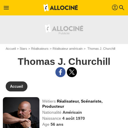
profil
menu
search
Accueil
Stars
Réalisateurs
Réalisateur américain
Thomas J. Churchill
Thomas J. Churchill
Accueil
Métiers
Réalisateur,
Scénariste,
Producteur
Nationalité
Américain
Naissance
4 août 1970
Age
56
ans