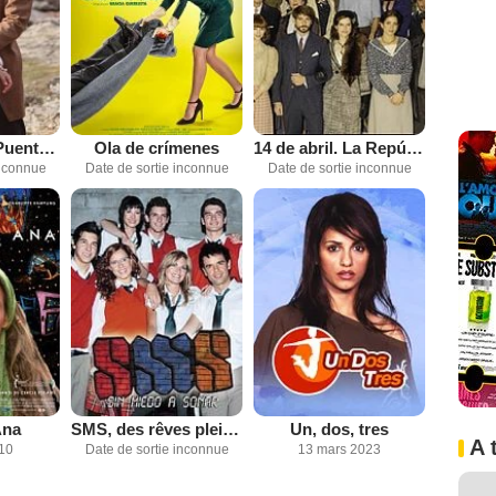
El secreto de Puente Viejo
Ola de crímenes
14 de abril. La República
inconnue
Date de sortie inconnue
Date de sortie inconnue
Ana
SMS, des rêves plein la tête
Un, dos, tres
A 
010
Date de sortie inconnue
13 mars 2023