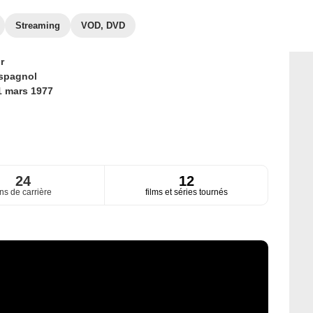
Streaming
VOD, DVD
r
spagnol
1 mars 1977
24
12
ns de carrière
films et séries tournés