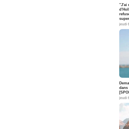
"J'ai
d'Hol
refus
super
jeudi 
Demai
dans 
[SPO
jeudi 