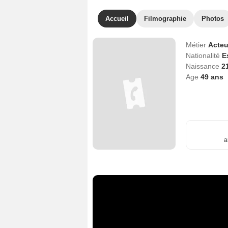
Accueil
Filmographie
Photos
Métier
Acteu
Nationalité
E
Naissance
2
Age
49
ans
a