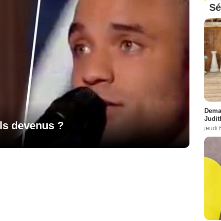
Sé
Demai
Judit
ils devenus ?
jeudi 