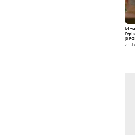
Ici t
l'épi
[SPO
vendr