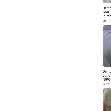
Demai
Soizi
la ré
vendr
Demai
dans 
[SPO
vendr