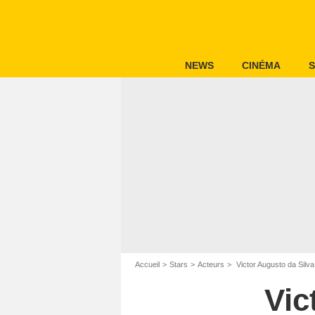
NEWS
CINÉMA
S
Accueil
Stars
Acteurs
Victor Augusto da Silva
Vic