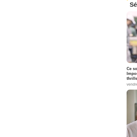
Sé
Ce so
Impos
thrill
vendr