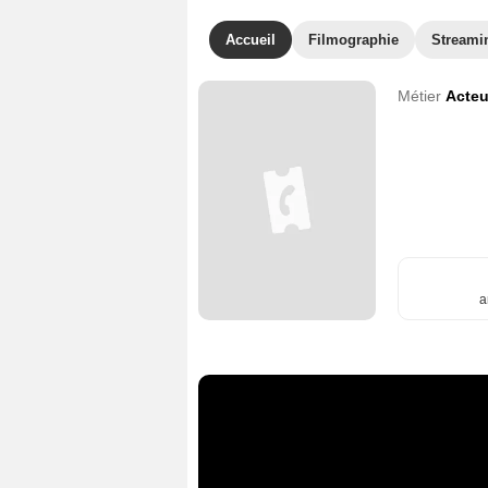
Accueil
Filmographie
Streami
Métier
Acteu
a