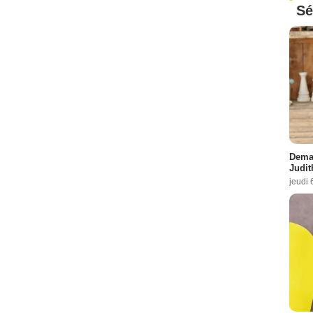
Sé
Demai
Judit
jeudi 