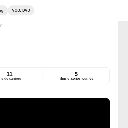
ng
VOD, DVD
r
11
5
ns de carrière
films et séries tournés