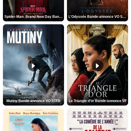
Spider-Man: Brand New Day Bande-annonce VO STFR
L'Odyssée Bande-annonce VO STFR
Mutiny Bande-annonce VO STFR
Le Triangle d'or Bande-annonce VF