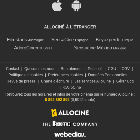
ALLOCINÉ À L'ÉTRANGER
Filmstarts
SensaCine
Beyazperde
Allemagne
Espagne
Turquie
AdoroCinema
Sensacine México
Brésil
Mexique
Contact
|
Qui sommes-nous
|
Recrutement
|
Publicité
|
CGU
|
CGV
|
Politique de cookies
|
Préférences cookies
|
Données Personnelles
|
Revue de presse
|
Charte d'écriture
|
Les services AlloCiné
|
Gérer Utiq
|
©AlloCiné
Retrouvez tous les horaires et infos de votre cinéma sur le numéro AlloCiné :
0 892 892 892
(0,90€/minute)