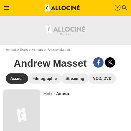
profil
menu
search
Accueil
Stars
Acteurs
Andrew Masset
Andrew Masset
Accueil
Filmographie
Streaming
VOD, DVD
Métier
Acteur