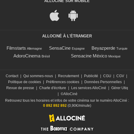
ALLOCINÉ SUR MOBILE
ALLOCINÉ À L'ÉTRANGER
Filmstarts
SensaCine
Beyazperde
Allemagne
Espagne
Turquie
AdoroCinema
Sensacine México
Brésil
Mexique
Contact
|
Qui sommes-nous
|
Recrutement
|
Publicité
|
CGU
|
CGV
|
Politique de cookies
|
Préférences cookies
|
Données Personnelles
|
Revue de presse
|
Charte d'écriture
|
Les services AlloCiné
|
Gérer Utiq
|
©AlloCiné
Retrouvez tous les horaires et infos de votre cinéma sur le numéro AlloCiné :
0 892 892 892
(0,90€/minute)