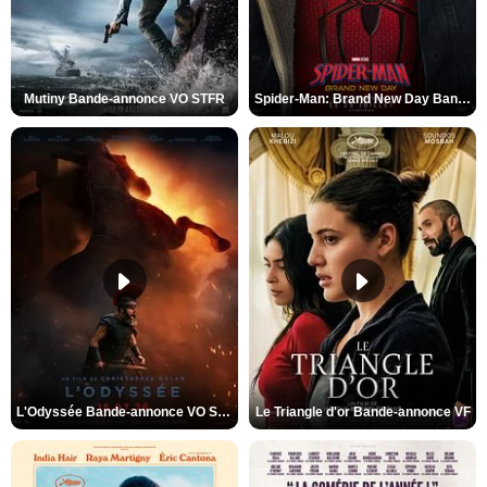
Mutiny Bande-annonce VO STFR
Spider-Man: Brand New Day Bande-annonce VO STFR
L'Odyssée Bande-annonce VO STFR
Le Triangle d'or Bande-annonce VF