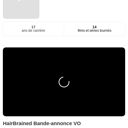
17
14
ans de carrière
films et séries tournés
HairBrained Bande-annonce VO