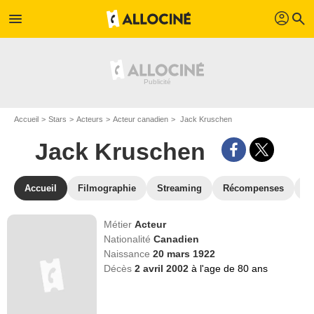
profil
menu
search
Accueil
Stars
Acteurs
Acteur canadien
Jack Kruschen
Jack Kruschen
Accueil
Filmographie
Streaming
Récompenses
V
Métier
Acteur
Nationalité
Canadien
Naissance
20 mars 1922
Décès
2 avril 2002
à l'age de 80 ans