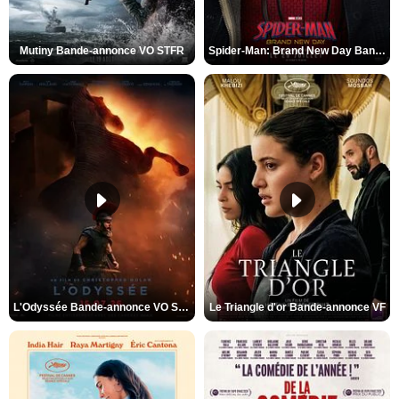
Mutiny Bande-annonce VO STFR
Spider-Man: Brand New Day Bande-annonce VO STFR
L'Odyssée Bande-annonce VO STFR
Le Triangle d'or Bande-annonce VF