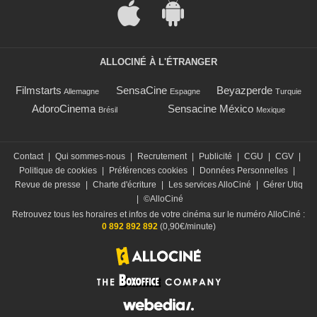
ALLOCINÉ À L'ÉTRANGER
Filmstarts
SensaCine
Beyazperde
Allemagne
Espagne
Turquie
AdoroCinema
Sensacine México
Brésil
Mexique
Contact
|
Qui sommes-nous
|
Recrutement
|
Publicité
|
CGU
|
CGV
|
Politique de cookies
|
Préférences cookies
|
Données Personnelles
|
Revue de presse
|
Charte d'écriture
|
Les services AlloCiné
|
Gérer Utiq
|
©AlloCiné
Retrouvez tous les horaires et infos de votre cinéma sur le numéro AlloCiné :
0 892 892 892
(0,90€/minute)