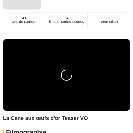
41
34
1
ans de carrière
films et séries tournés
nomination
La Cane aux œufs d'or Teaser VO
Filmographie