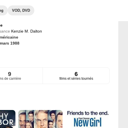
ng
VOD, DVD
ce
ssance
Kenzie M. Dalton
méricaine
 mars 1988
9
6
ns de carrière
films et séries tournés