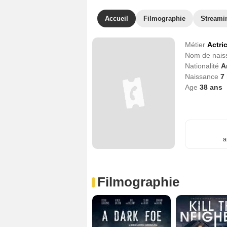
Accueil
Filmographie
Streami
Métier
Actri
Nom de nai
Nationalité
A
Naissance
7
Age
38
ans
a
Filmographie