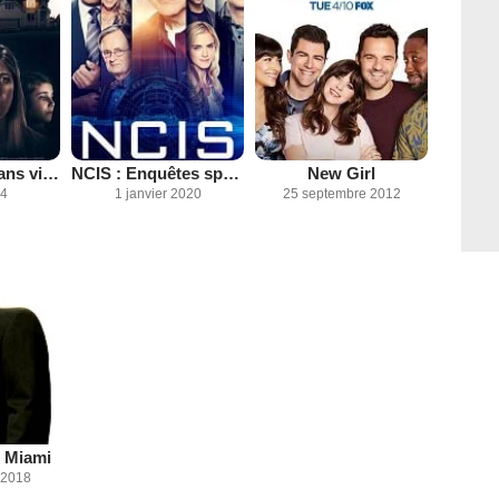
Une menace sans visage
NCIS : Enquêtes spéciales
New Girl
24
1 janvier 2020
25 septembre 2012
: Miami
 2018