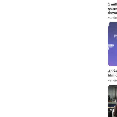
1 mil
quand
devra
vendr
Après
film 
vendr