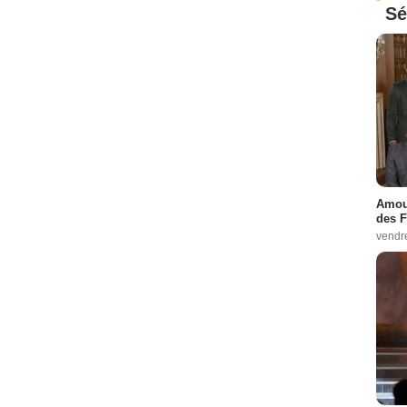
Sé
Amour
des F
vendr