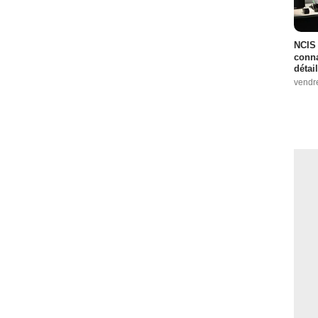
NCIS 
conna
détai
vendr