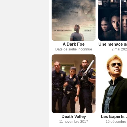
A Dark Foe
Date de sortie inconnue
2 mai 20
Death Valley
Les Experts 
11 novembre 2017
15 décembre