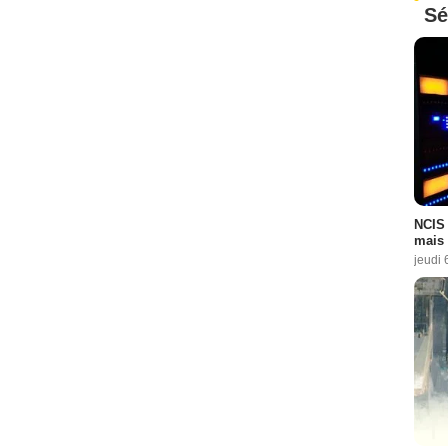
Sé
NCIS 
mais 
jeudi 