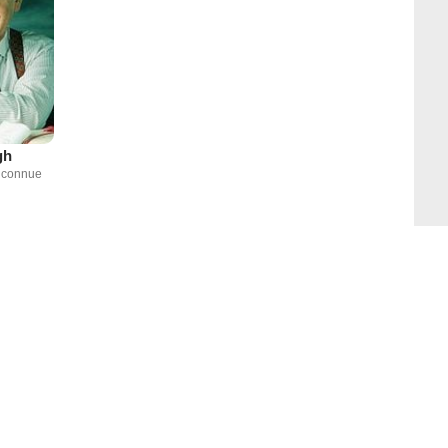
gh
inconnue