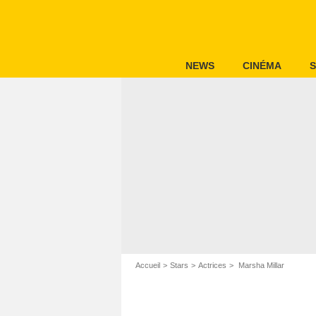
NEWS
CINÉMA
S
Accueil
Stars
Actrices
Marsha Millar