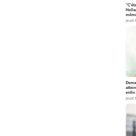
"C'éta
Holla
même
jeudi 
Demai
attei
enfin
jeudi 