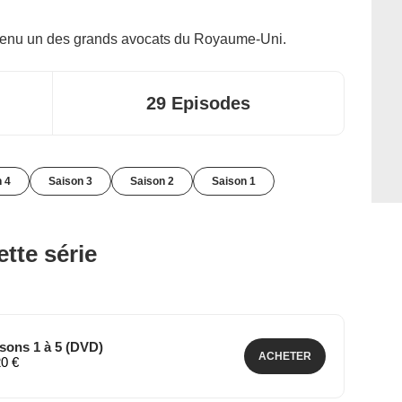
venu un des grands avocats du Royaume-Uni.
29 Episodes
 4
Saison 3
Saison 2
Saison 1
tte série
isons 1 à 5 (DVD)
ACHETER
20 €