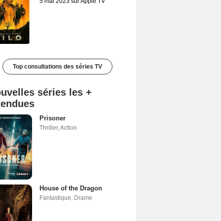
5 mai 2023 sur Apple TV
Top consultations des séries TV
uvelles séries les +
tendues
Prisoner
Thriller
,
Action
House of the Dragon
Fantastique
,
Drame