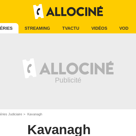
ÉRIES
STREAMING
TVACTU
VIDÉOS
VOD
éries Judiciaire
Kavanagh
Kavanagh