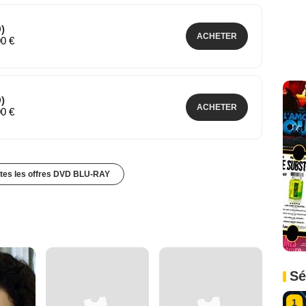
)
ACHETER
00 €
)
ACHETER
00 €
utes les offres DVD BLU-RAY
Sé
1