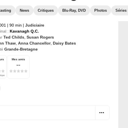
asting
News
Critiques
Blu-Ray, DVD
Photos
Séries 
2001
|
90 min
|
Judiciaire
inal :
Kavanagh Q.C.
ar
Ted Childs
,
Susan Rogers
hn Thaw
,
Anna Chancellor
,
Daisy Bates
té
Grande-Bretagne
urs
Mes amis
--
tique