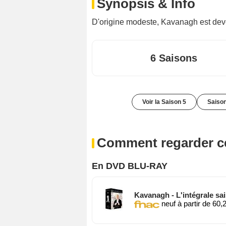
Synopsis & Info
D'origine modeste, Kavanagh est de
6 Saisons
Voir la Saison 5
Saison
Comment regarder ce
En DVD BLU-RAY
Kavanagh - L'intégrale sa
neuf à partir de 60,