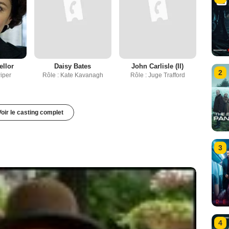
llor
Daisy Bates
John Carlisle (II)
2
Piper
Rôle : Kate Kavanagh
Rôle : Juge Trafford
Voir le casting complet
3
4