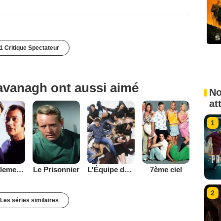
1 Critique Spectateur
avanagh ont aussi aimé
No
at
1
Amicalement vôtre
Le Prisonnier
L'Équipe de rêve
7ème ciel
2
Les séries similaires