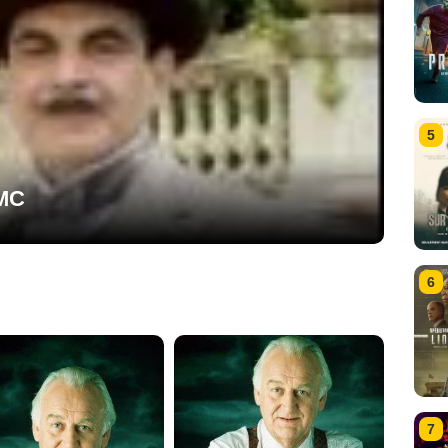
5
TMC
6
7