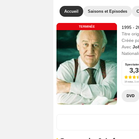
Accueil
Saisons et Episodes
C
TERMINÉE
1995 - 
Titre orig
Créée p
Avec
Jo
Nationali
Spectate
3,3
14 notes, 1 cri
DVD