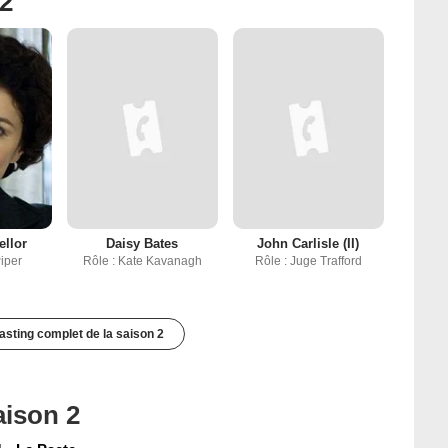
 2
llor
Daisy Bates
John Carlisle (II)
Piper
Rôle : Kate Kavanagh
Rôle : Juge Trafford
casting complet de la saison 2
aison 2