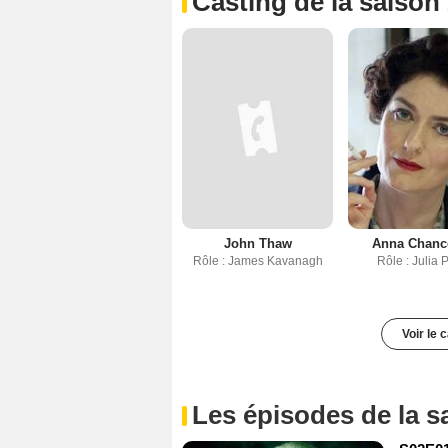
Casting de la saison
John Thaw
Anna Chance
Rôle : James Kavanagh
Rôle : Julia 
Voir le 
Les épisodes de la s