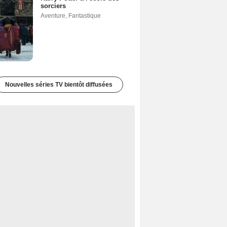
sorciers
Aventure
,
Fantastique
Nouvelles séries TV bientôt diffusées