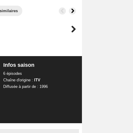
similaires
Infos saison
6 épisodes
Chaîne d'origine :
ITV
Diffusée à partir de : 1996