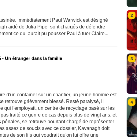
2
sassinée. Immédiatement Paul Warwick est désigné
h aidé de Julia Piper sont chargés de défendre
ment ce qui aurait pu pousser Paul à tuer Claire...
- Un étranger dans la famille
3
ture d'un container sur un chantier, un jeune homme est
se retrouve grièvement blessé. Resté paralysé, il
4
se qui l'employait, un centre de recyclage basé sur les
pas traité ce genre de cas depuis plus de vingt ans, et
res pénales, se retrouve pourtant chargé de représenter
as assez de soucis avec ce dossier, Kavanagh doit
s de son fils qui voudrait qu'on lui offre une