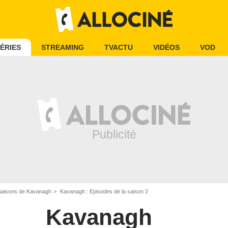
ÉRIES
STREAMING
TVACTU
VIDÉOS
VOD
Saisons de Kavanagh
Kavanagh : Episodes de la saison 2
Kavanagh