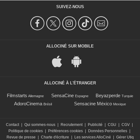
SUIVEZ-NOUS
ALLOCINÉ SUR MOBILE
ALLOCINÉ À L'ÉTRANGER
Filmstarts
SensaCine
Beyazperde
Allemagne
Espagne
Turquie
AdoroCinema
Sensacine México
Brésil
Mexique
Contact
|
Qui sommes-nous
|
Recrutement
|
Publicité
|
CGU
|
CGV
|
Politique de cookies
|
Préférences cookies
|
Données Personnelles
|
Revue de presse
|
Charte d'écriture
|
Les services AlloCiné
|
Gérer Utiq