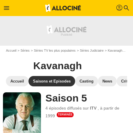
profil
menu
search
Accueil
Séries
Séries TV les plus populaires
Séries Judiciaire
Kavanagh
Les
Kavanagh
Accueil
Saisons et Episodes
Casting
News
Critiq
Saison 5
4 épisodes
diffusés sur
ITV
,
à partir de
TERMINÉE
1999