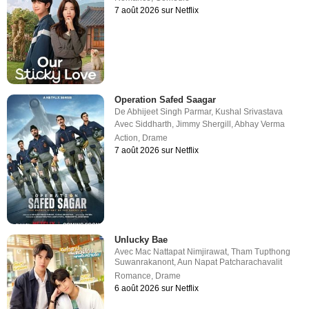
7 août 2026 sur Netflix
Operation Safed Saagar
De
Abhijeet Singh Parmar
,
Kushal Srivastava
Avec
Siddharth
,
Jimmy Shergill
,
Abhay Verma
Action
,
Drame
7 août 2026 sur Netflix
Unlucky Bae
Avec
Mac Nattapat Nimjirawat
,
Tham Tupthong
Suwanrakanont
,
Aun Napat Patcharachavalit
Romance
,
Drame
6 août 2026 sur Netflix