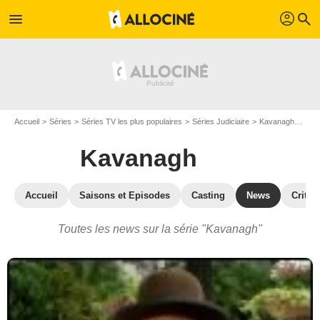
profil
menu
search
Accueil
Séries
Séries TV les plus populaires
Séries Judiciaire
Kavanagh
Actu
Kavanagh
Accueil
Saisons et Episodes
Casting
News
Critiq
Toutes les news sur la série "Kavanagh"