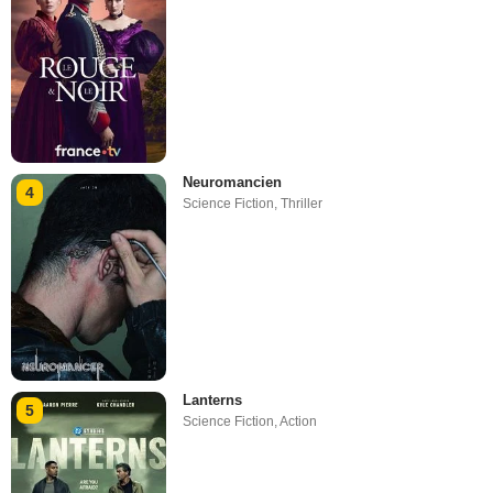
Neuromancien
4
Science Fiction
,
Thriller
Lanterns
5
Science Fiction
,
Action