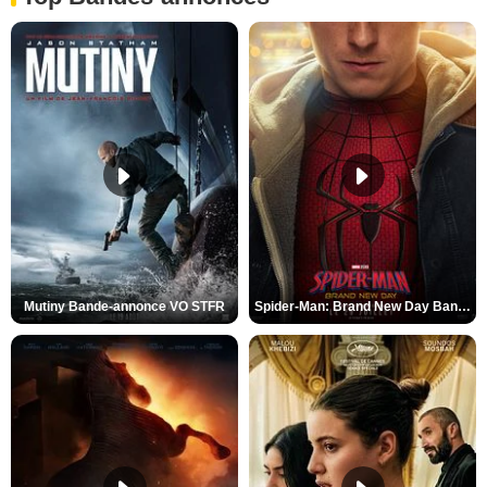
Mutiny Bande-annonce VO STFR
Spider-Man: Brand New Day Bande-annonce VO STFR