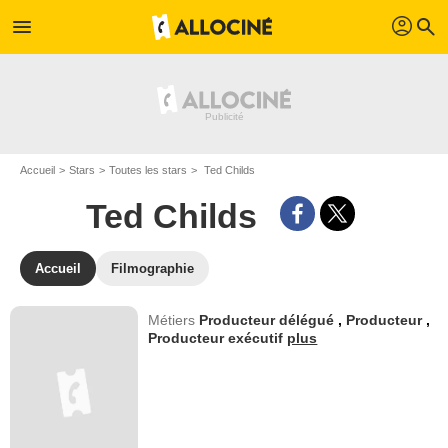
profil
menu
search
Accueil
Stars
Toutes les stars
Ted Childs
Ted Childs
Accueil
Filmographie
Métiers
Producteur délégué
,
Producteur
,
Producteur exécutif
plus