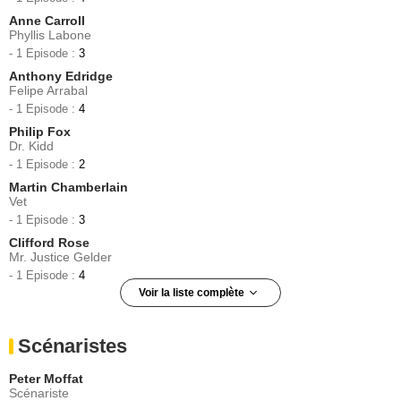
Anne Carroll
Phyllis Labone
- 1 Episode :
3
Anthony Edridge
Felipe Arrabal
- 1 Episode :
4
Philip Fox
Dr. Kidd
- 1 Episode :
2
Martin Chamberlain
Vet
- 1 Episode :
3
Clifford Rose
Mr. Justice Gelder
- 1 Episode :
4
Voir la liste complète
Tim Pepper
Felix Rush
Scénaristes
- 1 Episode :
2
Sam Rumbelow
Peter Moffat
Mike Hepton
Scénariste
- 1 Episode :
3