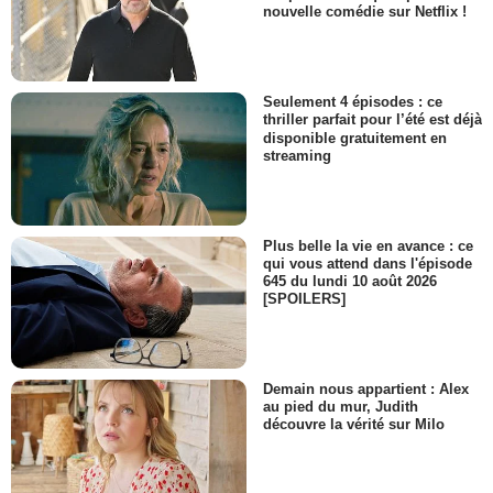
nouvelle comédie sur Netflix !
- 1 Episode :
2
Susan Engel
Mrs. Justice Witrow
- 1 Episode :
3
Seulement 4 épisodes : ce
Donald Douglas (II)
thriller parfait pour l’été est déjà
Mr. Justice Halliwell
disponible gratuitement en
streaming
- 1 Episode :
4
Michael Eaves
Clerk of the Court
- 1 Episode :
2
Plus belle la vie en avance : ce
Penelope Wilton
qui vous attend dans l'épisode
Barbara Watkins
645 du lundi 10 août 2026
- 1 Episode :
3
[SPOILERS]
Anna Gilbert
Helen Brewster QC
- 1 Episode :
4
Malcolm Sinclair
Demain nous appartient : Alex
Giles Luckhurst
au pied du mur, Judith
découvre la vérité sur Milo
- 1 Episode :
2
David Fahm
DS Thomas Raeburn