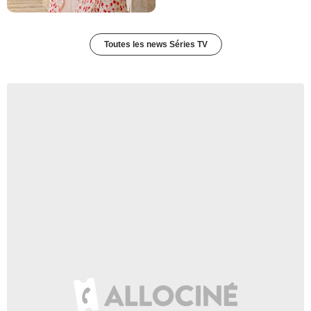
- 1 Episode :
3
Robin Soans
Bernard Rothstein
Toutes les news Séries TV
- 1 Episode :
4
Rebecca Front
Cathy Winslow
- 1 Episode :
3
Mark Pegg
Eric Rhodes
- 1 Episode :
4
Charlotte West-Oram
Norma Braithwaite
- 1 Episode :
2
Nancy Gower
Mrs. Dorothy Franks
- 1 Episode :
3
Pauline Yates
May Hanks
- 1 Episode :
4
Will Karlsen
D.S. Kent
- 1 Episode :
2