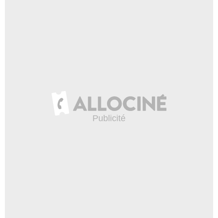
Martyn Read
D.C.I. Arthur Hanks
- 1 Episode :
4
Alan MacNaughton
Lord Justice Munt
- 1 Episode :
2
Virginia McKenna
Alice Aldermarten
- 1 Episode :
3
Robin Houston
TV News Reporter
- 1 Episode :
4
Kika Markham
Sheila Woodley
- 1 Episode :
2
Frank Middlemass
Lord Justice Biggs
- 1 Episode :
2
Peter Jeffrey
Sir Ronald Tibbit QC
- 1 Episode :
4
Matthew Mitchell