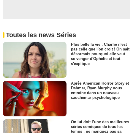
Kevin Fowler
- 1 Episode :
4
Corin Redgrave
John Woodley
- 1 Episode :
2
Toutes les news Séries
Paul Downing
Greffier
Plus belle la vie : Charlie n'est
- 1 Episode :
3
pas celle que l'on croit ! On sait
Gary Oliver
désormais pourquoi elle veut
Jack Wilkle
se venger d'Ophélie et tout
s'explique
- 1 Episode :
4
David Henry
Mr. Murchie
- 1 Episode :
2
Après American Horror Story et
Dahmer, Ryan Murphy nous
David Troughton
entraîne dans un nouveau
DCI Bob Kelso
cauchemar psychologique
- 1 Episode :
3
Paul Foote
Journaliste
- 1 Episode :
4
On lui doit l’une des meilleures
séries comiques de tous les
Hugh Dancy
temps : ne manquez pas sa
Michael Woodley