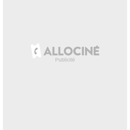
Hugh Dickson
Mr. Justice Ansley
- 1 Episode :
3
Jimmy Flint
Jimmy Cracken
- 1 Episode :
4
Colin Prockter
Prison Officer
- 1 Episode :
2
Charles Simpson
Peter Dexter
- 1 Episode :
3
Race Davies
Teresa Stinton
- 1 Episode :
4
Laura Heath
Annie Fisk
- 1 Episode :
2
Freddie Stuart
Returning Officer
- 1 Episode :
3
Malcolm Shields