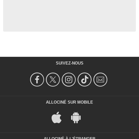
Robert Guthrie
- 1 Episode :
2
Harry Jones
Walter Balliff
- 1 Episode :
4
Jean Marsh
Lady Tibbit
- 1 Episode :
4
Michael McKell
Clifford Luscombe
SUIVEZ-NOUS
- 1 Episode :
4
ALLOCINÉ SUR MOBILE
ALLOCINÉ À L'ÉTRANGER