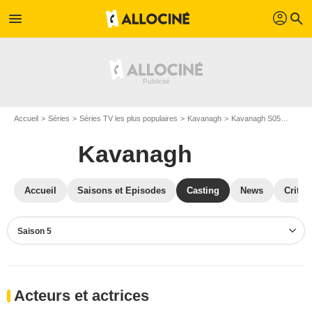
profil
menu
search
Accueil
Séries
Séries TV les plus populaires
Kavanagh
Kavanagh S05
Casti
Kavanagh
Accueil
Saisons et Episodes
Casting
News
Critiq
Saison 5
Acteurs et actrices